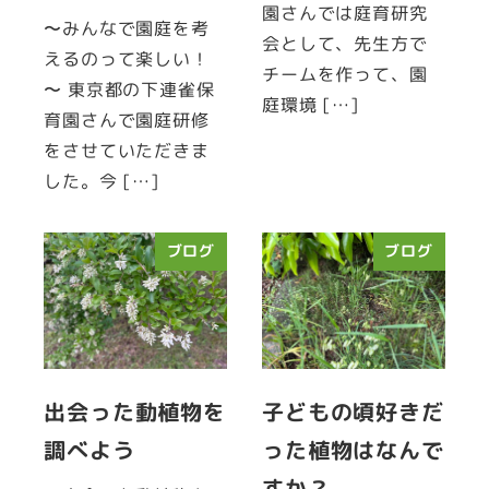
園さんでは庭育研究
〜みんなで園庭を考
会として、先生方で
えるのって楽しい！
チームを作って、園
〜 東京都の下連雀保
庭環境 […]
育園さんで園庭研修
をさせていただきま
した。今 […]
ブログ
ブログ
出会った動植物を
子どもの頃好きだ
調べよう
った植物はなんで
すか？