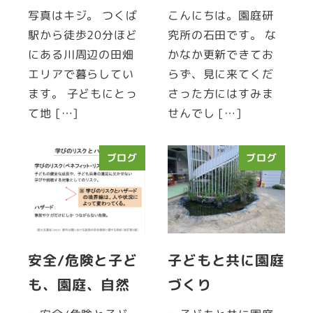
写真はキジ。 つくば
こんにちは。園庭研
駅から徒歩20分ほど
究所の石田です。 な
にある川周辺の田畑
かなか更新できてお
エリアで暮らしてい
らず、見に来てくだ
ます。 子どもにとっ
さった方にはすみま
て地 […]
せんでし […]
ブログ
ブログ
安全/危険と子ど
子どもと共に園庭
も、園庭、自然
づくり