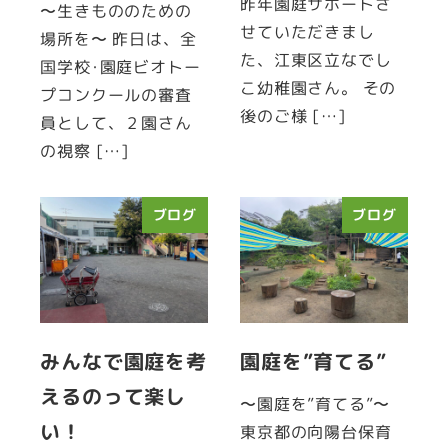
昨年園庭サポートさ
〜生きもののための
せていただきまし
場所を〜 昨日は、全
た、江東区立なでし
国学校･園庭ビオトー
こ幼稚園さん。 その
プコンクールの審査
後のご様 […]
員として、２園さん
の視察 […]
ブログ
ブログ
みんなで園庭を考
園庭を”育てる”
えるのって楽し
〜園庭を”育てる”〜
い！
東京都の向陽台保育