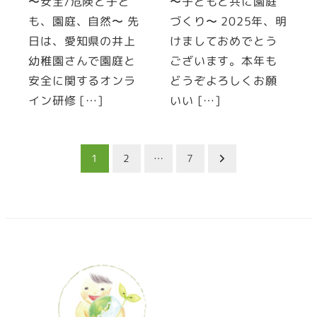
〜安全/危険と子ど
〜子どもと共に園庭
も、園庭、自然〜 先
づくり〜 2025年、明
日は、愛知県の井上
けましておめでとう
幼稚園さんで園庭と
ございます。本年も
安全に関するオンラ
どうぞよろしくお願
イン研修 […]
いい […]
投
1
2
…
7
稿
の
ペ
ー