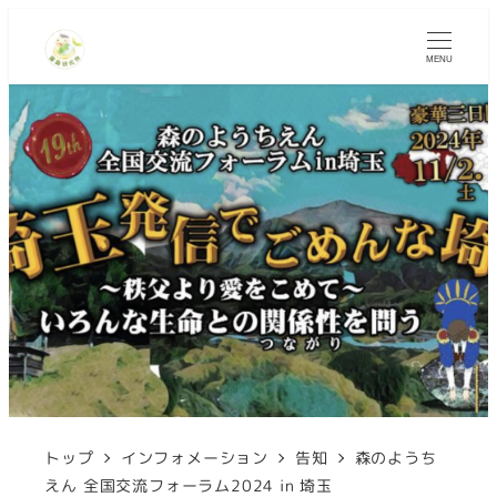
MENU
トップ
インフォメーション
告知
森のようち
えん 全国交流フォーラム2024 in 埼玉